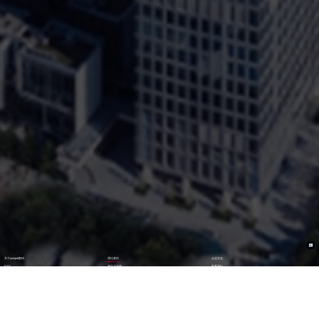
关于jackpot数码
理论著作
企业文化
ESG
资讯与活动
联系我们
加入我们