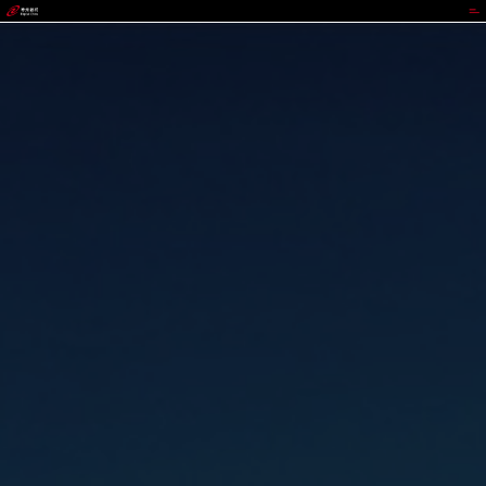
jackpot