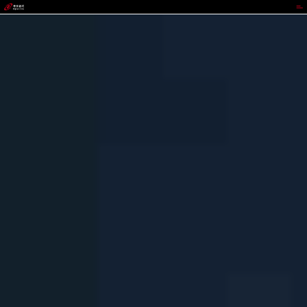
jackpot