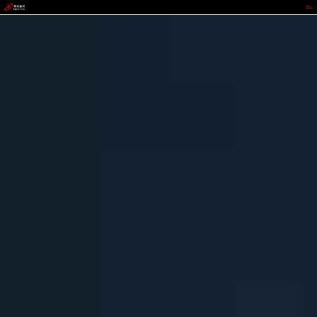
jackpot